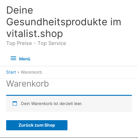
Zum
Deine
Inhalt
Gesundheitsprodukte im
springen
vitalist.shop
Top Preise - Top Service
Menü
Menü
Start
Warenkorb
Warenkorb
Dein Warenkorb ist derzeit leer.
Zurück zum Shop