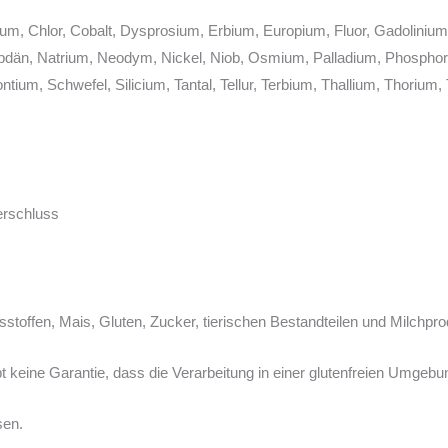
ium, Chlor, Cobalt, Dysprosium, Erbium, Europium, Fluor, Gadoliniu
olybdän, Natrium, Neodym, Nickel, Niob, Osmium, Palladium, Phosph
ium, Schwefel, Silicium, Tantal, Tellur, Terbium, Thallium, Thorium,
erschluss
sstoffen, Mais, Gluten, Zucker, tierischen Bestandteilen und Milchpr
bt keine Garantie, dass die Verarbeitung in einer glutenfreien Umgebung
sen.