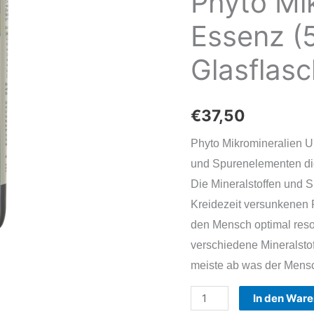
Phyto Mi
Essenz (5
Glasflas
€
37,50
Phyto Mikromineralien Ur
und Spurenelementen die 
Die Mineralstoffen und
Kreidezeit versunkenen 
den Mensch optimal resor
verschiedene Mineralst
meiste ab was der Mensc
Phyto
In den War
Mikromineralien