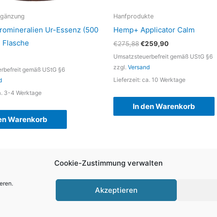
rgänzung
Hanfprodukte
romineralien Ur-Essenz (500
Hemp+ Applicator Calm
T Flasche
Ursprünglicher
Aktueller
€
275,88
€
259,90
Preis
Preis
Umsatzsteuerbefreit gemäß UStG §6
war:
ist:
zzgl.
Versand
€275,88
€259,90.
rbefreit gemäß UStG §6
Lieferzeit: ca. 10 Werktage
d
ca. 3-4 Werktage
In den Warenkorb
den Warenkorb
Cookie-Zustimmung verwalten
Copyright © Charisma Holding Ltd.
eren.
Akzeptieren
Cookie-Richtlinie (EU)
Datenschutz
Impressum