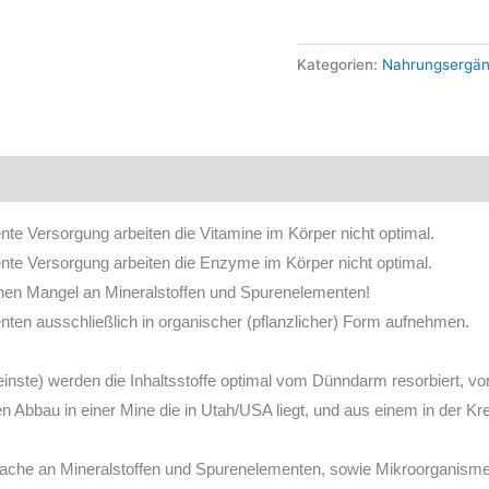
Ur-
Essenz
Kategorien:
Nahrungsergä
(500
ml)
in
Violett-
Glasflasche
e Versorgung arbeiten die Vitamine im Körper nicht optimal.
Menge
te Versorgung arbeiten die Enzyme im Körper nicht optimal.
einen Mangel an Mineralstoffen und Spurenelementen!
en ausschließlich in organischer (pflanzlicher) Form aufnehmen.
leinste) werden die Inhaltsstoffe optimal vom Dünndarm resorbiert, vo
bau in einer Mine die in Utah/USA liegt, und aus einem in der Krei
fache an Mineralstoffen und Spurenelementen, sowie Mikroorganismen d