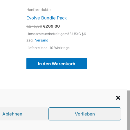
Hanfprodukte
Evolve Bundle Pack
Ursprünglicher
Aktueller
€
275,38
€
269,00
Preis
Preis
Umsatzsteuerbefreit gemäß UStG §6
war:
ist:
zzgl.
Versand
€275,38
€269,00.
Lieferzeit: ca. 10 Werktage
In den Warenkorb
Ablehnen
Vorlieben